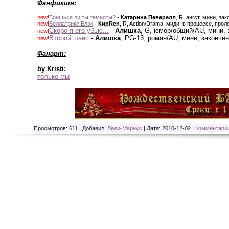
Фанфикшн:
new!
Боишься ли ты темноты?
-
Катарина Певерелл
, R, ангст, мини, за
new!
Беллатрикс Блэк
-
КирRen
, R, Action/Drama, миди, в процессе, проло
Скоро я его убью...
-
Алишка
, G,
юмор/общий/AU, мини, 
new!
Второй шанс
-
Алишка
, PG-13,
роман/AU, мини, закончен
new!
Фанарт:
by Kristi:
только мы
Просмотров: 611 | Добавил:
Леди-Мариус
| Дата:
2010-12-02
|
Комментарии